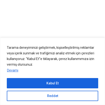
Tarama deneyiminizi geliştirmek, kişiselleştirilmiş reklamlar
veya içerik sunmak ve trafiğimizi analiz etmek için çerezleri
kullanıyoruz. "Kabul Et"e tıklayarak, çerez kullanımımıza izin
vermiş olursunuz.
Devamı
Kabul Et
Sıradaki içerik:
Reddet
Dizipal Güncel Giriş Adresi Dizipal1001