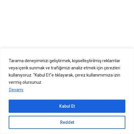
Tarama deneyiminizi geliştirmek, kişiselleştirilmiş reklamlar
veya içerik sunmak ve trafiğimizi analiz etmek için çerezleri
kullanıyoruz. "Kabul Et"e tıklayarak, çerez kullanımımıza izin
vermiş olursunuz.
Devamı
Kabul Et
Sıradaki içerik:
Reddet
WhatsApp Fotoğrafları 2 Kere Kaydediyor Hatası ve Çözümü