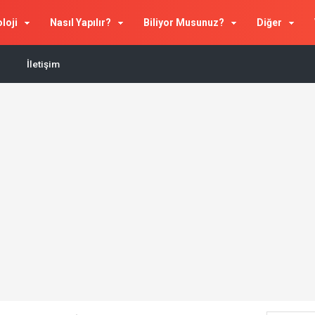
loji
Nasıl Yapılır?
Biliyor Musunuz?
Diğer
İletişim