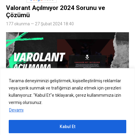
Valorant Açılmıyor 2024 Sorunu ve
Çözümü
177 okunma — 27 Şubat 2024 18:40
Tarama deneyiminizi geliştirmek, kişiselleştirilmiş reklamlar
veya içerik sunmak ve trafiğimizi analiz etmek için çerezleri
kullanıyoruz. "Kabul Et"e tıklayarak, çerez kullanımımıza izin
vermiş olursunuz.
Valorant, Riot Games tarafından geliştirilen ve 2020
Devamı
yılında piyasaya sürülen popüler bir FPS oyunudur. Oyun,
milyonlarca aktif oyuncuya sahip ve dünya çapında
Kabul Et