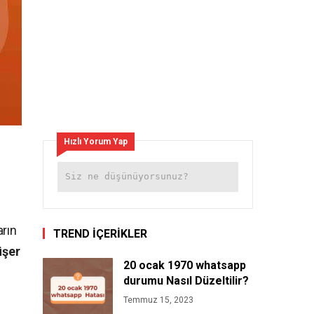
Hızlı Yorum Yap
arın
TREND İÇERİKLER
üşer
20 ocak 1970 whatsapp
durumu Nasıl Düzeltilir?
Temmuz 15, 2023