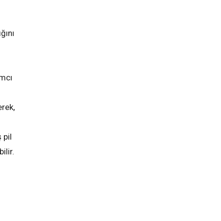
ığını
ımcı
rek,
 pil
ilir.