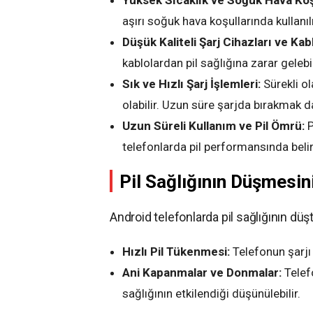
Yüksek Sıcaklık ve Soğuk Hava Koşu
aşırı soğuk hava koşullarında kullanı
Düşük Kaliteli Şarj Cihazları ve Kabl
kablolardan pil sağlığına zarar gelebil
Sık ve Hızlı Şarj İşlemleri:
Sürekli ol
olabilir. Uzun süre şarjda bırakmak da 
Uzun Süreli Kullanım ve Pil Ömrü:
P
telefonlarda pil performansında belir
Pil Sağlığının Düşmesini
Android telefonlarda pil sağlığının düştü
Hızlı Pil Tükenmesi:
Telefonun şarjı h
Ani Kapanmalar ve Donmalar:
Telef
sağlığının etkilendiği düşünülebilir.