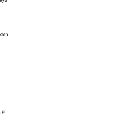
veya
eden
pil