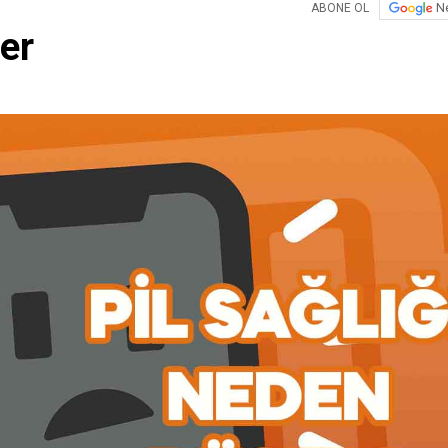
N
ABONE OL
er