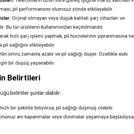
lları:
Telefonların uzun süre güneş ışığına maruz kalması 
lması, pil performansını olumsuz yönde etkileyebilir.
olar:
Orjinal olmayan veya düşük kaliteli şarj cihazları ve
ir. Bu tür ürünlerin kullanımından kaçınılmalıdır.
arak hızlı şarj işlemi yapmak, pil hücrelerinin yıpranmasına n
pil sağlığını etkileyebilir.
ilin ömrü zamanla azalır ve pil sağlığı düşer. Özellikle eski
gin bir düşüş yaşanabilir.
n Belirtileri
ğü belirtiler şunlar olabilir:
ızlı bir şekilde bitiyorsa, pil sağlığı düşmüş olabilir.
onunuz ani kapanmalar veya donmalar yaşamaya başladıysa, 