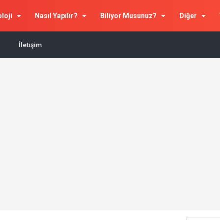
loji
Nasıl Yapılır?
Biliyor Musunuz?
Diğer
İletişim