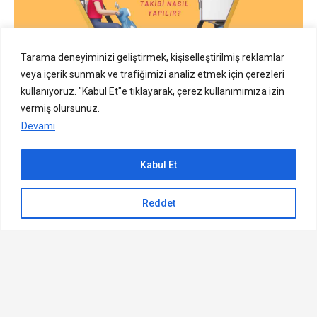
Tarama deneyiminizi geliştirmek, kişiselleştirilmiş reklamlar
veya içerik sunmak ve trafiğimizi analiz etmek için çerezleri
kullanıyoruz. "Kabul Et"e tıklayarak, çerez kullanımımıza izin
vermiş olursunuz.
Devamı
Shopier Kargo Takibi Nasıl Yapılır? Shopier
, e-ticaret
sektörüne yeni bir soluk getiren, satıcı ve alıcıları
Kabul Et
buluşturan bir platformdur. Kolay kullanımı, avantajlı
Sıradaki içerik:
paketleri ve geniş hizmet yelpazesi ile online satış
Reddet
E Devlet Numara Engelleme Nasıl Yapılır?
yapmayı ve ürün satın almayı kolaylaştırır.