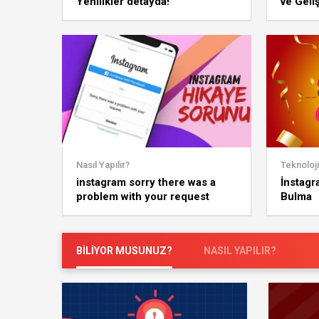
Yenilikler detayda!
ve Geliş
Sporsev
Nasıl Yapılır?
Teknoloji
instagram sorry there was a
İnstagr
problem with your request
Bulma
hatası çözümü
BİLİYOR MUSUNUZ?
NASIL YAPILIR?