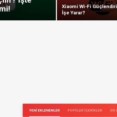
Xiaomi Wi-Fi Güçlendir
mi!
İşe Yarar?
YENI EKLENENLER
POPÜLER İÇERIKLER
EN 