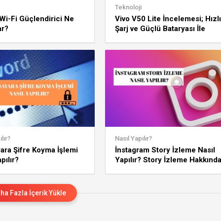
Teknoloji
Wi-Fi Güçlendirici Ne
Vivo V50 Lite İncelemesi; Hızlı
ar?
Şarj ve Güçlü Bataryası İle
Dikkat Çekiyor
lır?
Nasıl Yapılır?
yara Şifre Koyma İşlemi
İnstagram Story İzleme Nasıl
pılır?
Yapılır? Story İzleme Hakkınd
Önemli Bilgiler
ha Fazla İçerik Yükle