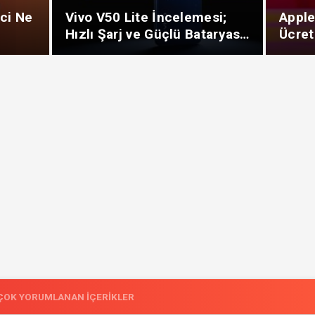
ici Ne
Vivo V50 Lite İncelemesi;
Apple
Hızlı Şarj ve Güçlü Bataryası
Ücret
İle Dikkat Çekiyor
ÇOK YORUMLANAN İÇERIKLER