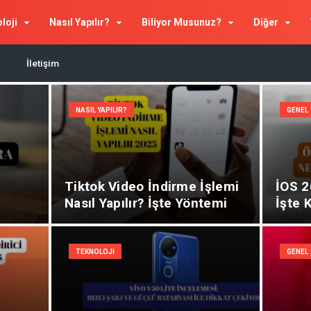
loji
Nasıl Yapılır?
Biliyor Musunuz?
Diğer
İletişim
NASIL YAPILIR?
GENEL
Tiktok Video İndirme İşlemi
İOS 2
Nasıl Yapılır? İşte Yöntemi
İşte 
Yenili
TEKNOLOJI
GENEL