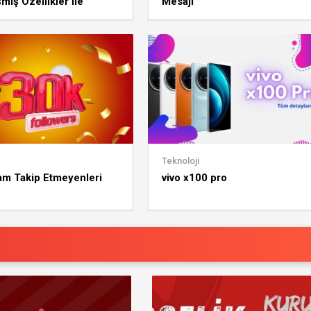
miş Özellikler ile
Mesajı
erlerin Yeni Gözdesi
Teknoloji
am Takip Etmeyenleri
vivo x100 pro