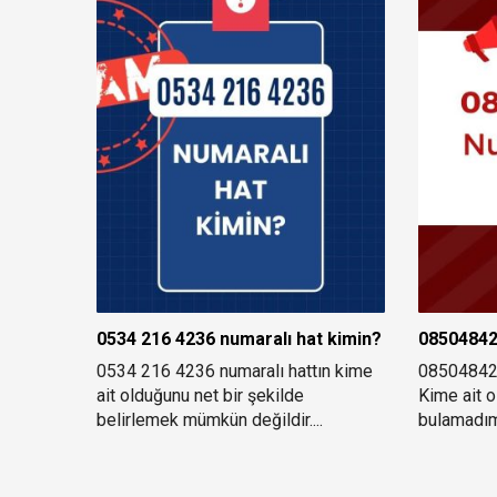
0534 216 4236 numaralı hat kimin?
08504842
0534 216 4236 numaralı hattın kime
085048423
ait olduğunu net bir şekilde
Kime ait o
belirlemek mümkün değildir....
bulamadım