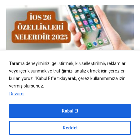
İOS 26 Özellikleri Nelerdir? İşte Kullanıcıları Bekleyen
Tarama deneyiminizi geliştirmek, kişiselleştirilmiş reklamlar
Yenilikler!
veya içerik sunmak ve trafiğimizi analiz etmek için çerezleri
GENEL
kullanıyoruz. "Kabul Et"e tıklayarak, çerez kullanımımıza izin
vermiş olursunuz.
Devamı
Kabul Et
Sıradaki içerik:
Reddet
HappyMod: Android Uygulamalarını Modlamak için Ücretsiz Bir Platform
Xiaomi Wi-Fi Güçlendirici Ne İşe Yarar?