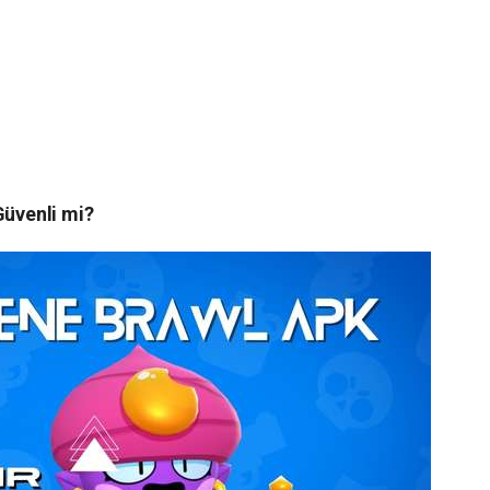
n
üvenli mi?