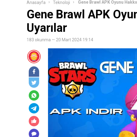
Gene Brawl APK Oyunu Hakkınd
Anasayfa
Teknoloji
Gene Brawl APK Oyunu
Uyarılar
183 okunma — 20 Mart 2024 19:14