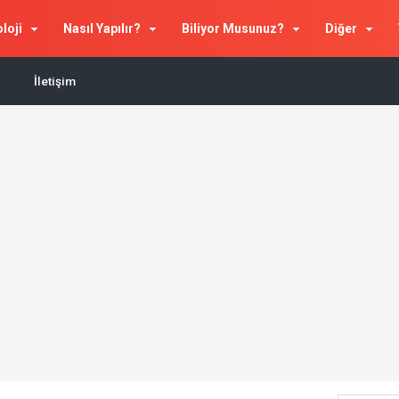
loji
Nasıl Yapılır?
Biliyor Musunuz?
Diğer
İletişim