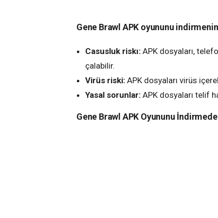
Gene Brawl APK oyununu indirmenin b
Casusluk riskı:
APK dosyaları, telefon
çalabilir.
Virüs riski:
APK dosyaları virüs içereb
Yasal sorunlar:
APK dosyaları telif ha
Gene Brawl APK Oyununu İndirmede