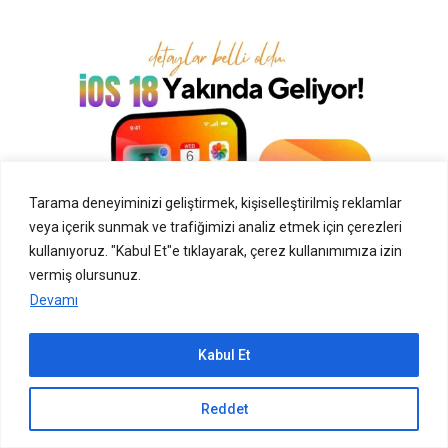
Tarama deneyiminizi geliştirmek, kişiselleştirilmiş reklamlar
veya içerik sunmak ve trafiğimizi analiz etmek için çerezleri
kullanıyoruz. "Kabul Et"e tıklayarak, çerez kullanımımıza izin
vermiş olursunuz.
Devamı
Sonuç:
iOS 18, Apple kullanıcıları için heyecan verici bir
Kabul Et
güncelleme sunuyor. Yenilenmiş tasarımı, geliştirilmiş
Sıradaki içerik:
performansı ve yenilikçi özellikleriyle, kullanıcıların
Reddet
Poco C40: Uygun Fiyatlı Telefon Arayanlara
iPhone deneyimini daha da geliştirmeyi hedefliyor. iOS