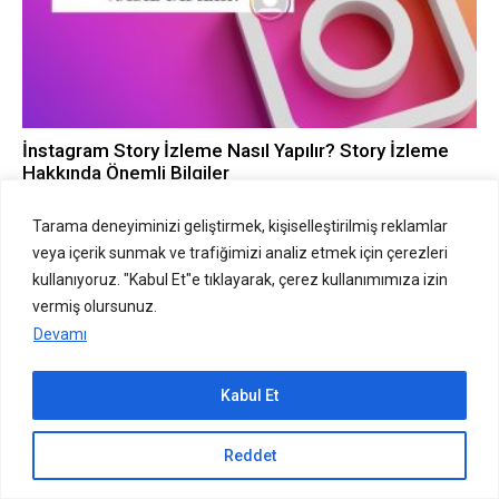
İnstagram Story İzleme Nasıl Yapılır? Story İzleme
Hakkında Önemli Bilgiler
NASIL YAPILIR?
Tarama deneyiminizi geliştirmek, kişiselleştirilmiş reklamlar
veya içerik sunmak ve trafiğimizi analiz etmek için çerezleri
kullanıyoruz. "Kabul Et"e tıklayarak, çerez kullanımımıza izin
vermiş olursunuz.
Devamı
Kabul Et
Telefon Yazı Boyutunu Büyütme Rehberi: Android ve
Sıradaki içerik:
iOS için Adım Adım Talimatlar
Reddet
GeForce Now Nedir ve Nasıl Satın Alınır?
NASIL YAPILIR?