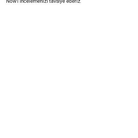
Now’ı incelemenizi tavsiye ederiz.