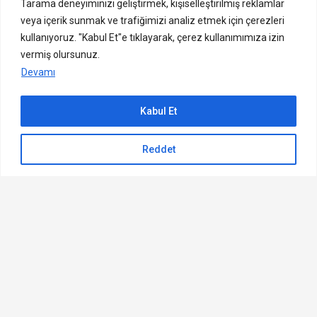
Tarama deneyiminizi geliştirmek, kişiselleştirilmiş reklamlar
veya içerik sunmak ve trafiğimizi analiz etmek için çerezleri
kullanıyoruz. "Kabul Et"e tıklayarak, çerez kullanımımıza izin
vermiş olursunuz.
Devamı
Tofisa Giyim, tarzınıza ve bütçenize uygun giyim
ürünleriyle her zaman yanınızda! Yepyeni “1 Alana 1
Kabul Et
Bedava” kampanyası ile gardırobunuzu yenilemenin tam
Sıradaki içerik:
zamanı.
Reddet
Sahurda Ne Zamana Kadar Yemek Yenir?