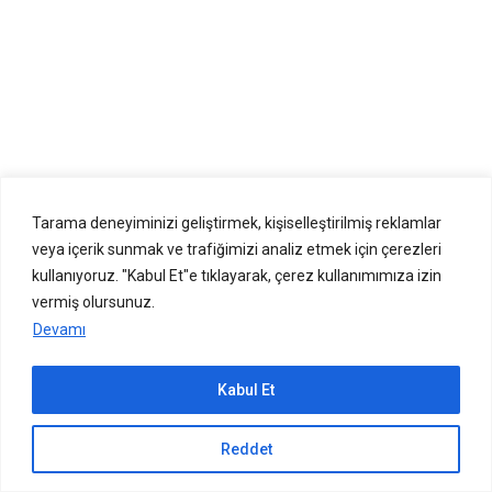
Tarama deneyiminizi geliştirmek, kişiselleştirilmiş reklamlar
veya içerik sunmak ve trafiğimizi analiz etmek için çerezleri
kullanıyoruz. "Kabul Et"e tıklayarak, çerez kullanımımıza izin
vermiş olursunuz.
Devamı
Kabul Et
Sıradaki içerik:
Reddet
Görüntü Bağlama View Binding Nedir ve Android’de Nasıl Kullanılır?