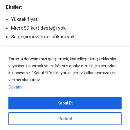
Eksiler:
Yüksek fiyat
MicroSD kart desteği yok
Su geçirmezlik sertifikası yok
Genel Değerlendirme:
Tarama deneyiminizi geliştirmek, kişiselleştirilmiş reklamlar
Vivo X100, her açıdan etkileyici bir amiral gemisi
veya içerik sunmak ve trafiğimizi analiz etmek için çerezleri
modeli. Telefon, şık tasarımı, güçlü işlemcisi, etkileyici
kullanıyoruz. "Kabul Et"e tıklayarak, çerez kullanımımıza izin
kamera sistemi ve uzun pil ömrü ile öne çıkıyor. Fiyatı
vermiş olursunuz.
biraz yüksek olsa da, X100 premium bir telefon
Devamı
arayanlar için iyi bir seçenek.
Kabul Et
Puan:
9/10
Sıradaki içerik:
Alternatifler:
Reddet
183 Nedir? Hangi Kuruma Ait? 183’e Ne Başvurusu Yapılır?